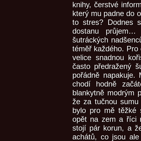
knihy, čerstvé infor
který mu padne do ok
to stres? Dodnes 
dostanu průjem… 
šutráckých nadšenců
téměř každého. Pro o
velice snadnou koř
často předražený š
pořádně napakuje. 
chodí hodně začát
blankytně modrým pl
že za tučnou sumu k
bylo pro mě těžké 
opět na zem a říci
stojí pár korun, a ž
achátů, co jsou al