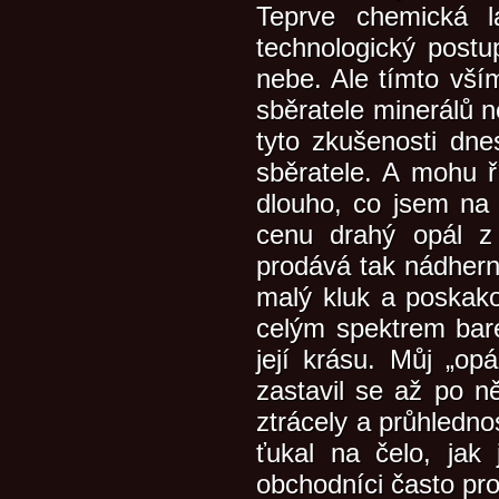
Teprve chemická 
technologický post
nebe. Ale tímto vším
sběratele minerálů n
tyto zkušenosti dnes
sběratele. A mohu ř
dlouho, co jsem na 
cenu drahý opál z 
prodává tak nádhern
malý kluk a poskakov
celým spektrem bare
její krásu. Můj „op
zastavil se až po n
ztrácely a průhledno
ťukal na čelo, jak
obchodníci často pro