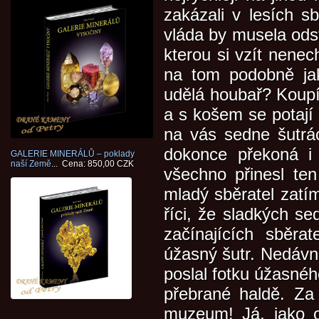
zakázali v lesích s
vláda by musela odst
kterou si vzít nenec
na tom podobně ja
udělá houbař? Koupí 
a s košem se potají 
na vás sedne šutrá
dokonce překoná i 
GALERIE MINERÁLŮ – poklady
naší Země
... Cena: 850,00 CZK
všechno přinesl te
mladý sběratel zat
říci, že sladkých 
začínajících sběrat
úžasný šutr. Nedávno
poslal fotku úžasnéh
přebrané haldě. Za
muzeum! Já, jako os