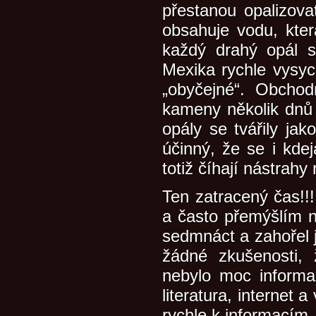
přestanou opalizovat
obsahuje vodu, kte
každý drahý opál s
Mexika rychle vysyc
„obyčejné“. Obcho
kameny několik dnů
opály se tvářily jak
účinný, že se i kde
totiž číhají nástra
Ten zatracený čas!
a často přemýšlím n
sedmnáct a zahořel 
žádné zkušenosti, 
nebylo moc informa
literatura, internet
rychle k informacím,