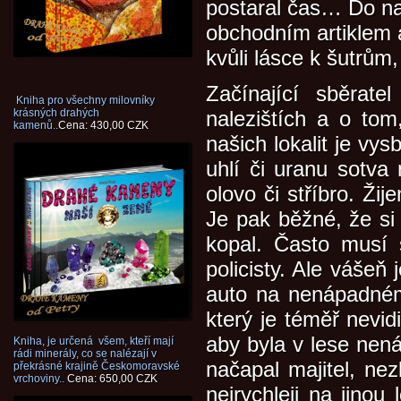
postaral čas… Do naš
obchodním artiklem a
kvůli lásce k šutrům
Začínající sběrat
Kniha pro všechny milovníky
krásných drahých
nalezištích a o tom
kamenů..
Cena: 430,00 CZK
našich lokalit je vy
uhlí či uranu sotva
olovo či stříbro. Ž
Je pak běžné, že si 
kopal. Často musí s
policisty. Ale vášeň
auto na nenápadném 
který je téměř nevid
aby byla v lese nen
Kniha, je určená všem, kteří mají
rádi minerály, co se nalézají v
načapal majitel, nez
překrásné krajině Českomoravské
vrchoviny..
Cena: 650,00 CZK
nejrychleji na jinou