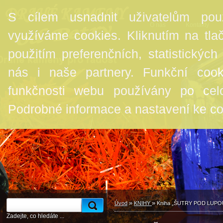
S cílem usnadnit uživatelům pou
O nás
Kontakty
využíváme cookies. Kliknutím na tlač
použitím preferenčních, statistickýc
nás i naše partnery. Funkční coo
funkčnosti webu používány po ce
Podrobné informace a nastavení ke c
»
»
Úvod
KNIHY
Kniha „ŠUTRY POD LUPO
Zadejte, co hledáte ...