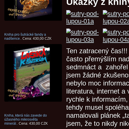
Ukázky z kni
Kniha pro šutrácké fandy a
nadšence..
Cena: 430,00 CZK
Ten zatracený čas!!
často přemýšlím nad 
sedmnáct a zahořel 
jsem žádné zkušenost
nebylo moc informací
literatura, internet 
rychle k informacím,
tehdy musel spoléhat
namalovali plánek „ta
Kniha, která nás zavede do
úžasného mikrosvěta
jsem, že to nikdy ni
minerál..
Cena: 430,00 CZK