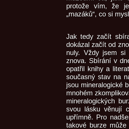
protože vím, že j
„mazáků“, co si mys
Jak tedy začít sbí
dokázal začít od zno
nuly. Vždy jsem si 
znova. Sbírání v dne
opatřil knihy a liter
současný stav na na
jsou mineralogické 
mnohém zkomplikoval
mineralogických bur
svou lásku věnují c
upřímně. Pro nadše
takové burze může o