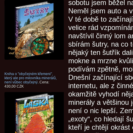
sobotu jsem běžel na 
Neměl jsem auto a v
V té době to začínaj
velice rád vzpomínám
navštívil činný lom a
sbírám šutry, na co
nějaký ten šutřík dal
mokne a mrzne kvůli
podívám zpětně, moh
Kniha o "obyčejném křemeni",
Dnešní začínající sbě
který ale pro milovníka minerálů,
není vůbec obyčejný..
Cena:
internetu, ale z čin
430,00 CZK
okamžitě vyhodí něj
minerály a většinou j
není o nic lepší. Ze
„exoty“, co hledají šu
kteří je chtějí okrás