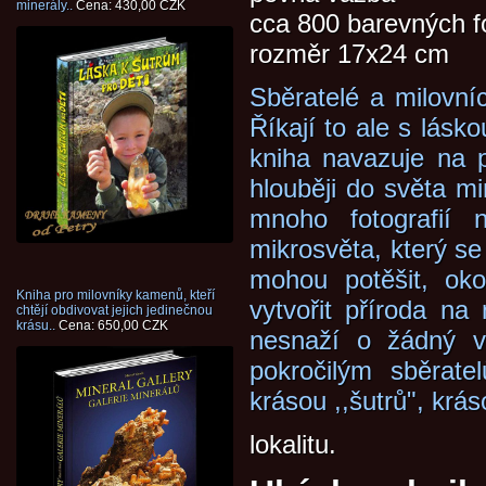
minerály..
Cena: 430,00 CZK
cca 800 barevných fo
rozměr 17x24 cm
Sběratelé a milovní
Říkají to ale s lásk
kniha navazuje na 
hlouběji do světa mi
mnoho fotografií n
mikrosvěta, který s
mohou potěšit, oko
Kniha pro milovníky kamenů, kteří
vytvořit příroda na
chtějí obdivovat jejich jedinečnou
krásu..
Cena: 650,00 CZK
nesnaží o žádný v
pokročilým sběrate
krásou ,,šutrů", krás
lokalitu.