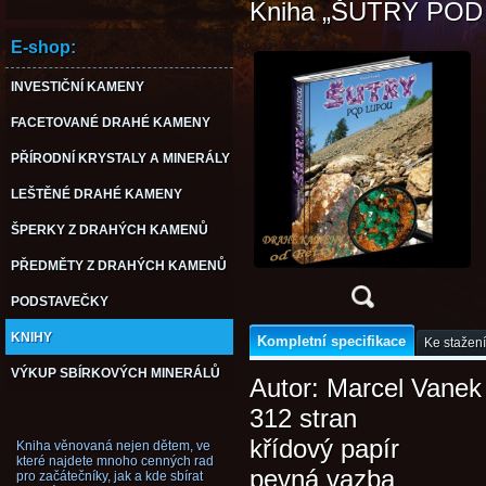
Kniha „ŠUTRY POD
E-shop:
INVESTIČNÍ KAMENY
FACETOVANÉ DRAHÉ KAMENY
PŘÍRODNÍ KRYSTALY A MINERÁLY
LEŠTĚNÉ DRAHÉ KAMENY
ŠPERKY Z DRAHÝCH KAMENŮ
PŘEDMĚTY Z DRAHÝCH KAMENŮ
PODSTAVEČKY
KNIHY
Kompletní specifikace
Ke stažení
VÝKUP SBÍRKOVÝCH MINERÁLŮ
Autor: Marcel Vanek
312 stran
křídový papír
Kniha věnovaná nejen dětem, ve
které najdete mnoho cenných rad
pevná vazba
pro začátečníky, jak a kde sbírat