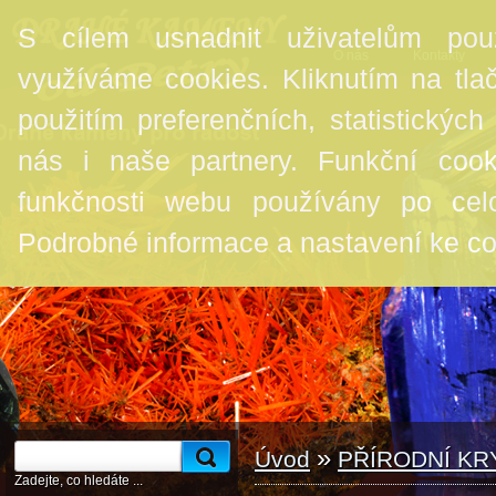
S cílem usnadnit uživatelům pou
O nás
Kontakty
využíváme cookies. Kliknutím na tlač
použitím preferenčních, statistickýc
nás i naše partnery. Funkční coo
funkčnosti webu používány po ce
Podrobné informace a nastavení ke c
»
Úvod
PŘÍRODNÍ KR
Zadejte, co hledáte ...