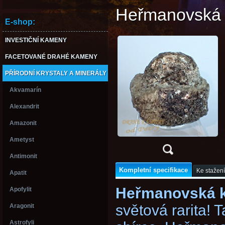
Heřmanovská
E-shop:
INVESTIČNÍ KAMENY
FACETOVANÉ DRAHÉ KAMENY
PŘÍRODNÍ KRYSTALY A MINERÁLY
Akvamarín
Alexandrit
Amazonit
Ametyst
Antimonit
Kompletní specifikace
Ke stažení
Apatit
Heřmanovská ko
Apofylit
světová rarita!
Aragonit
Astrofyli