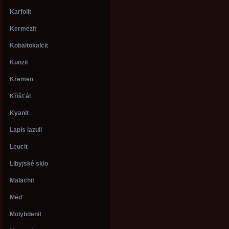
Karfolit
Kermezit
Kobaltokalcit
Kunzit
Křemen
Křišt'ál
Kyanit
Lapis lazuli
Leucit
Libyjské sklo
Malachit
Měď
Molybdenit