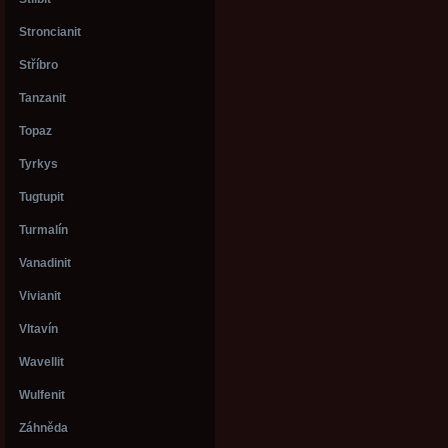
Stroncianit
Stříbro
Tanzanit
Topaz
Tyrkys
Tugtupit
Turmalín
Vanadinit
Vivianit
Vltavín
Wavellit
Wulfenit
Záhněda