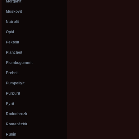
Morganit
Muskovit
Natrolit
Opál
Pektolit
Plancheit
Plumbogummit
Prehnit
Pumpellyit
Purpurit
Pyrit
Rodochrozit
Romanéchit
Rubín