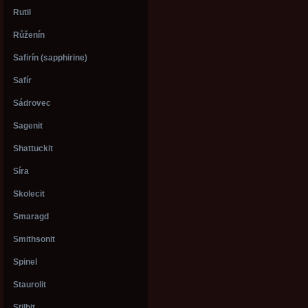
Rutil
Růženín
Safirín (sapphirine)
Safír
Sádrovec
Sagenit
Shattuckit
Síra
Skolecit
Smaragd
Smithsonit
Spinel
Staurolit
Stilbit