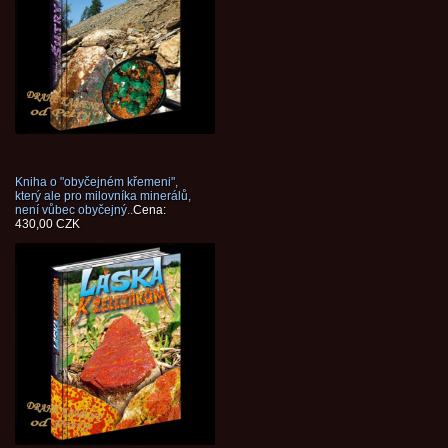
Kniha o "obyčejném křemeni",
který ale pro milovníka minerálů,
není vůbec obyčejný..
Cena:
430,00 CZK