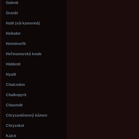
Galenit
Granát
Halit (sůl kamenná)
Heliodor
Hemimorfit
Heřmanovská koule
Hiddenit
Hyalit
Chalcedon
Chalkopyrit
Chiastolit
Chryzantémový kámen
Chryzokol
Kalcit