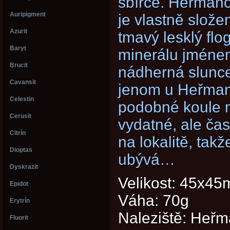
sbírce. Heřmanov
Auripigment
je vlastně slože
Azurit
tmavý lesklý flog
Baryt
minerálu jménem
Brucit
nádherná slunce
Cavansit
jenom u Heřmano
Celestin
podobné koule n
Cerusit
vydatné, ale čas
Citrín
na lokalitě, ta
Dioptas
ubývá…
Dyskrazit
Velikost: 45x4
Epidot
Váha: 70g
Erytrín
Naleziště: Heř
Fluorit